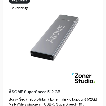
Populární
2 varianty
ĀSOME SuperSpeed 512 GB
Barvy: Šedý nebo Stříbrný. Externí disk o kapacitě 512GB
M2 NVMe s připojením USB-C SuperSpeed+ 10…