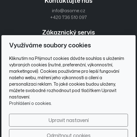
Kontaktujte nás
info@asome.cz
+420 736 510 097
Zákaznický servis
Obchodní podmínky
Využíváme soubory cookies
Ochrana osobních údajů
Kliknutím na Přijmout cookies dáváte souhlas s uložením
Sociální sítě
vybraných cookies (nutné, preferenční, výkonnostní,
marketingové). Cookies používáme pro lepší fungování
našeho webu, měření jeho výkonnosti a cílení a
personalizaci reklam. To jaké cookies budou uloženy,
můžete svobodně rozhodnout pod tlačítkem Upravit
Be Āsome
nastavení.
Prohlášení o cookies.
Přihlašte se
k našemu newsletteru a zůstaneme ve spojení.
Upravit nastavení
© 2026 ASOME Europe s.r.o., postaveno na
inPage
Odmítnout cookies