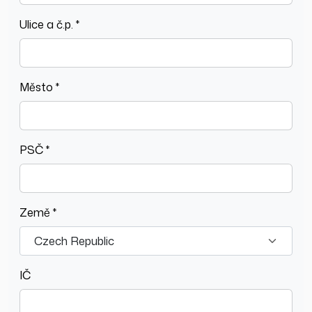
Ulice a č.p. *
Město *
PSČ *
Země *
IČ