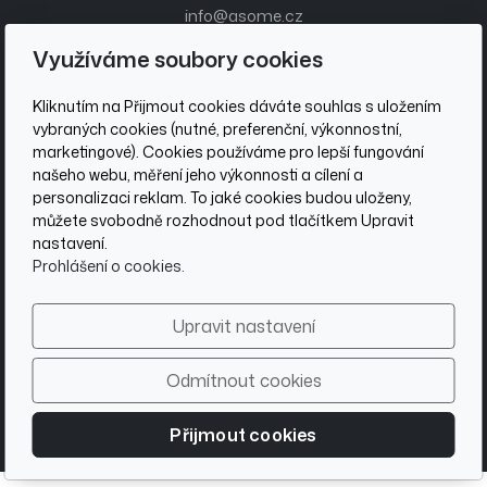
info@asome.cz
+420 736 510 097
Využíváme soubory cookies
Zákaznický servis
Kliknutím na Přijmout cookies dáváte souhlas s uložením
Obchodní podmínky
vybraných cookies (nutné, preferenční, výkonnostní,
marketingové). Cookies používáme pro lepší fungování
Ochrana osobních údajů
našeho webu, měření jeho výkonnosti a cílení a
personalizaci reklam. To jaké cookies budou uloženy,
Sociální sítě
můžete svobodně rozhodnout pod tlačítkem Upravit
nastavení.
Prohlášení o cookies.
Be Āsome
Upravit nastavení
Přihlašte se
k našemu newsletteru a zůstaneme ve spojení.
Odmítnout cookies
Přijmout cookies
© 2026 ASOME Europe s.r.o., postaveno na
inPage