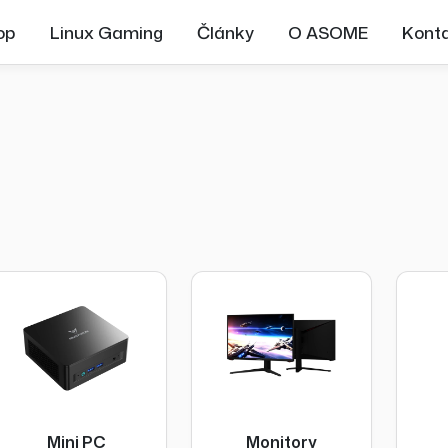
op
Linux Gaming
Články
O ASOME
Kont
Mini PC
Monitory