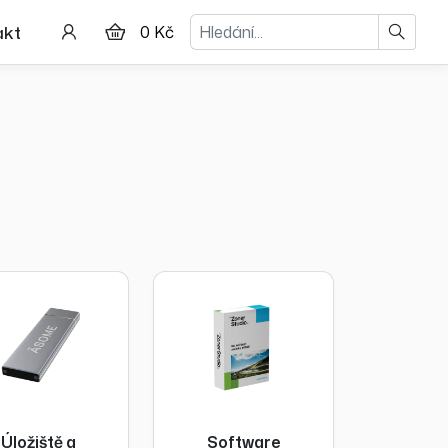
Hledat
akt
0 Kč
Úložiště a
Software