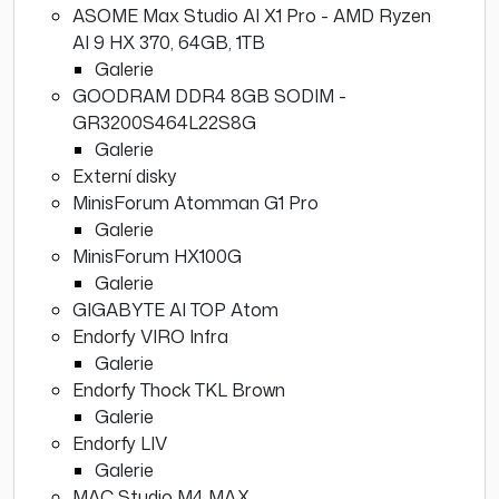
ASOME Max Studio AI X1 Pro - AMD Ryzen
AI 9 HX 370, 64GB, 1TB
Galerie
GOODRAM DDR4 8GB SODIM -
GR3200S464L22S8G
Galerie
Externí disky
MinisForum Atomman G1 Pro
Galerie
MinisForum HX100G
Galerie
GIGABYTE AI TOP Atom
Endorfy VIRO Infra
Galerie
Endorfy Thock TKL Brown
Galerie
Endorfy LIV
Galerie
MAC Studio M4 MAX