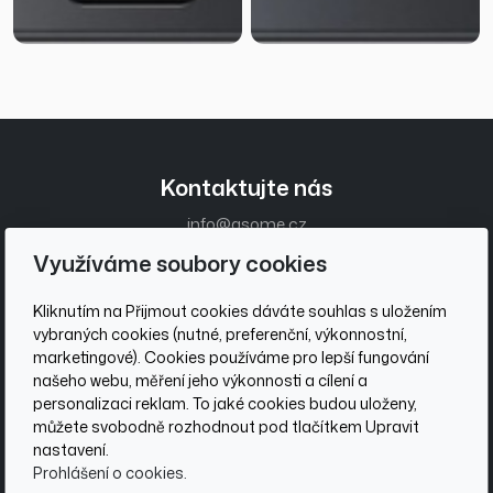
Kontaktujte nás
info@asome.cz
+420 736 510 097
Využíváme soubory cookies
Zákaznický servis
Kliknutím na Přijmout cookies dáváte souhlas s uložením
vybraných cookies (nutné, preferenční, výkonnostní,
Obchodní podmínky
marketingové). Cookies používáme pro lepší fungování
Ochrana osobních údajů
našeho webu, měření jeho výkonnosti a cílení a
personalizaci reklam. To jaké cookies budou uloženy,
Sociální sítě
můžete svobodně rozhodnout pod tlačítkem Upravit
nastavení.
Prohlášení o cookies.