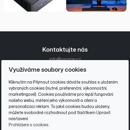
Kontaktujte nás
info@asome.cz
+420 736 510 097
Využíváme soubory cookies
Zákaznický servis
Kliknutím na Přijmout cookies dáváte souhlas s uložením
vybraných cookies (nutné, preferenční, výkonnostní,
Obchodní podmínky
marketingové). Cookies používáme pro lepší fungování
Ochrana osobních údajů
našeho webu, měření jeho výkonnosti a cílení a
personalizaci reklam. To jaké cookies budou uloženy,
Sociální sítě
můžete svobodně rozhodnout pod tlačítkem Upravit
nastavení.
Prohlášení o cookies.