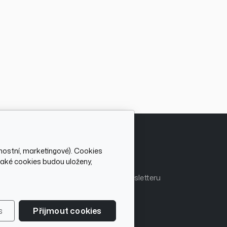
nostní, marketingové). Cookies
Be Āsome
 jaké cookies budou uloženy,
Přihlašte se
k našemu newsletteru
a zůstaneme ve spojení.
s
Přijmout cookies