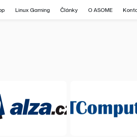
op
Linux Gaming
Články
O ASOME
Kont