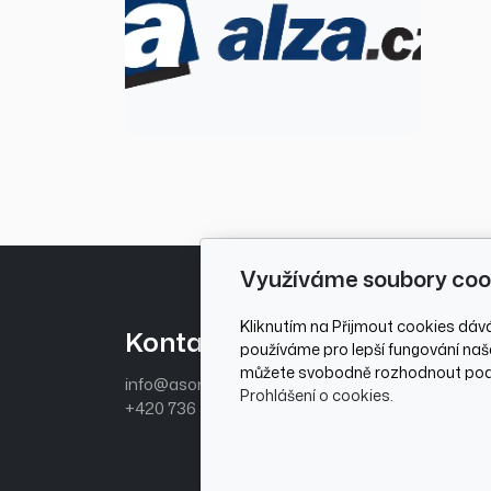
Využíváme soubory coo
Kliknutím na Přijmout cookies dáv
Kontaktujte nás
Zák
používáme pro lepší fungování naše
můžete svobodně rozhodnout pod 
info@asome.cz
Obcho
Prohlášení o cookies.
+420 736 510 097
Ochran