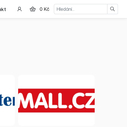
Hledat
akt
0 Kč