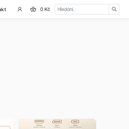
Hledat
akt
0 Kč