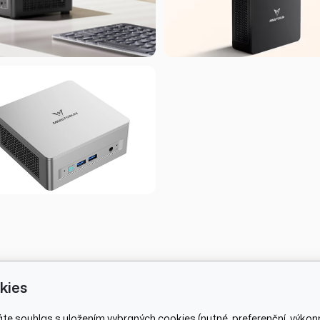
kies
áte souhlas s uložením vybraných cookies (nutné, preferenční, výkon