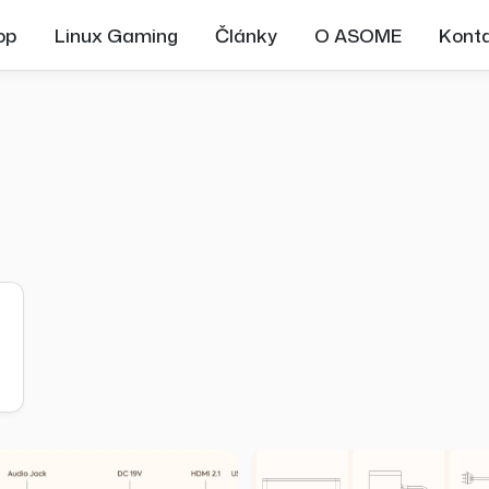
op
Linux Gaming
Články
O ASOME
Kont