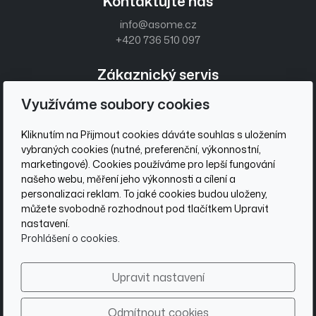
Kontaktujte nás
info@asome.cz
+420 736 510 097
Zákaznický servis
Obchodní podmínky
Využíváme soubory cookies
Ochrana osobních údajů
Kliknutím na Přijmout cookies dáváte souhlas s uložením
Sociální sítě
vybraných cookies (nutné, preferenční, výkonnostní,
marketingové). Cookies používáme pro lepší fungování
našeho webu, měření jeho výkonnosti a cílení a
personalizaci reklam. To jaké cookies budou uloženy,
můžete svobodně rozhodnout pod tlačítkem Upravit
Be Āsome
nastavení.
Prohlášení o cookies.
Přihlašte se
k našemu newsletteru a zůstaneme ve spojení.
Upravit nastavení
© 2026 ASOME Europe s.r.o., postaveno na
inPage
Odmítnout cookies