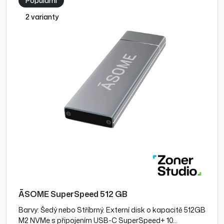
Populární
2 varianty
ĀSOME SuperSpeed 512 GB
Barvy: Šedý nebo Stříbrný. Externí disk o kapacitě 512GB
M2 NVMe s připojením USB-C SuperSpeed+ 10…