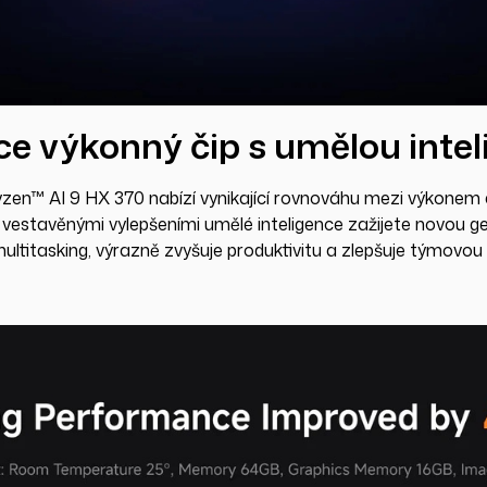
e výkonný čip s umělou intel
™ AI 9 HX 370 nabízí vynikající rovnováhu mezi výkonem a
S vestavěnými vylepšeními umělé inteligence zažijete novou ge
multitasking, výrazně zvyšuje produktivitu a zlepšuje týmovou 