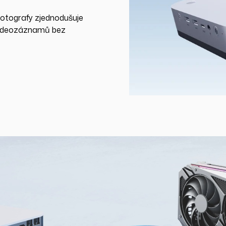
fotografy zjednodušuje
 videozáznamů bez