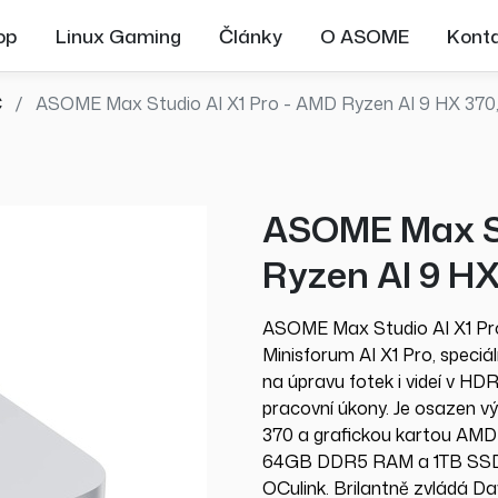
op
Linux Gaming
Články
O ASOME
Kont
C
ASOME Max Studio AI X1 Pro - AMD Ryzen AI 9 HX 370
ASOME Max St
Ryzen AI 9 HX
ASOME Max Studio AI X1 Pro
Minisforum AI X1 Pro, speciál
na úpravu fotek i videí v HDR
pracovní úkony. Je osazen
370 a grafickou kartou AMD
64GB DDR5 RAM a 1TB SSD ul
OCulink. Brilantně zvládá Da