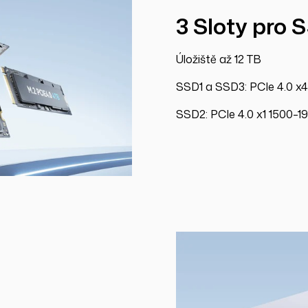
3 Sloty pro 
Úložiště až 12 TB
SSD1 a SSD3: PCIe 4.0 x
SSD2: PCIe 4.0 x1 1500–1