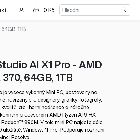
Hledat
akt
0 Kč
, 64GB, 1TB
udio AI X1 Pro - AMD
 370, 64GB, 1TB
 je vysoce výkonný Mini PC, postavený na
ně navržený pro designéry, grafiky, fotografy,
 kvalitě, ale i herní nadšence a náročné
 výkonným procesorem AMD Ryzen AI 9 HX
 Radeon™ 890M. V těle mini PC najdete dále
ožiště, Windows 11 Pro. Podporuje rozhraní
vinci Resolve.