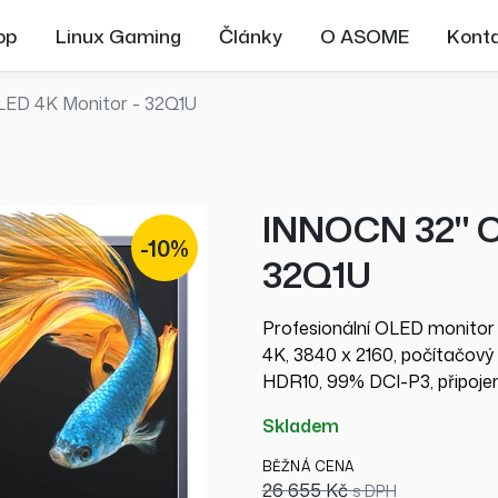
op
Linux Gaming
Články
O ASOME
Kont
ED 4K Monitor - 32Q1U
INNOCN 32" O
-10%
32Q1U
Profesionální OLED monitor
4K, 3840 x 2160, počítačový m
HDR10, 99% DCI-P3, připojen
skladem
BĚŽNÁ CENA
26 655 Kč
s DPH