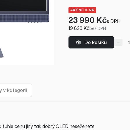
AKČNÍ CENA
23 990 Kč
s DPH
19 826 Kč
bez DPH
Do košíku
 v kategorii
 tuhle cenu jiný tak dobrý OLED neseženete