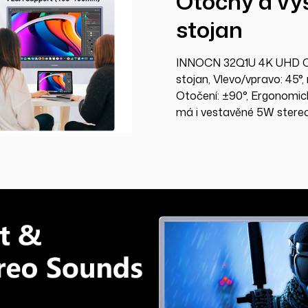
Otočný a vý
stojan
INNOCN 32Q1U 4K UHD OL
stojan, Vlevo/vpravo: 45°,
Otočení: ±90°, Ergonomick
má i vestavěné 5W stereo