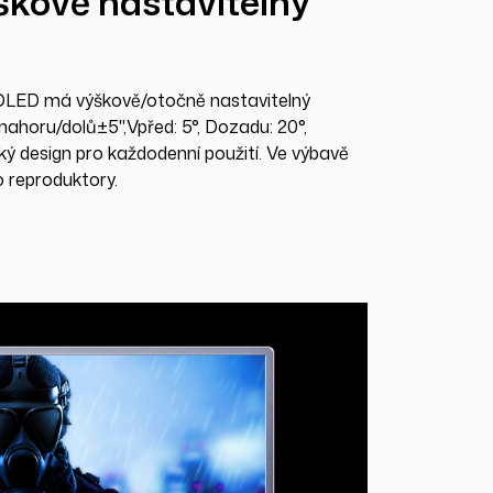
škově nastavitelný
ED má výškově/otočně nastavitelný
 nahoru/dolů±5",Vpřed: 5°, Dozadu: 20°,
ý design pro každodenní použití. Ve výbavě
 reproduktory.