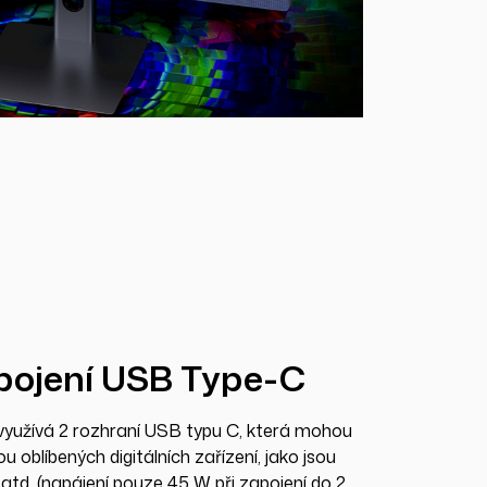
pojení USB Type-C
yužívá 2 rozhraní USB typu C, která mohou
 oblíbených digitálních zařízení, jako jsou
 atd. (napájení pouze 45 W při zapojení do 2