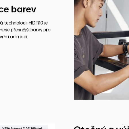
ce barev
á technologií HDR10 je
nese přesnější barvy pro
ávrhu animací.