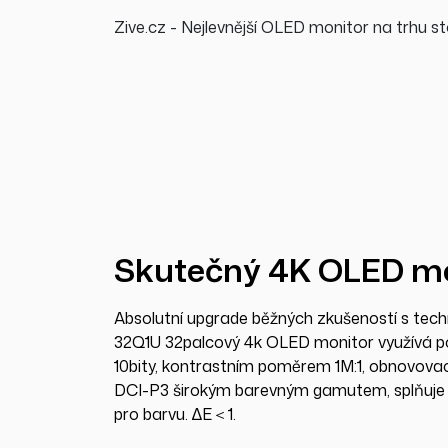
Zive.cz - Nejlevnější OLED monitor na trhu st
Skutečný 4K OLED mo
Absolutní upgrade běžných zkušeností s tech
32Q1U 32palcový 4k OLED monitor využívá po
10bity, kontrastním poměrem 1M:1, obnovova
DCI-P3 širokým barevným gamutem, splňuje n
pro barvu. ∆E＜1.