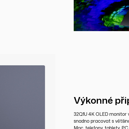
Výkonné při
32Q1U 4K OLED monitor v
snadno pracovat s většinou
Mac, telefony, tablety, PC