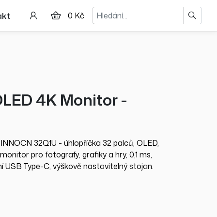
Hledat
akt
0 Kč
LED 4K Monitor -
 INNOCN 32Q1U - úhlopříčka 32 palců, OLED,
onitor pro fotografy, grafiky a hry, 0,1 ms,
í USB Type-C, výškově nastavitelný stojan.