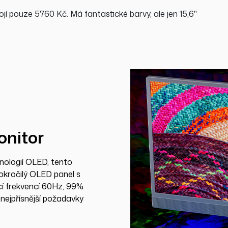
ojí pouze 5760 Kč. Má fantastické barvy, ale jen 15,6"
nitor
nologií OLED, tento
kročilý OLED panel s
cí frekvencí 60Hz, 99%
ejpřísnější požadavky